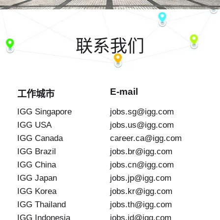
联系我们
E-mail
工作城市
IGG Singapore
jobs.sg@igg.com
IGG USA
jobs.us@igg.com
IGG Canada
career.ca@igg.com
IGG Brazil
jobs.br@igg.com
IGG China
jobs.cn@igg.com
IGG Japan
jobs.jp@igg.com
IGG Korea
jobs.kr@igg.com
IGG Thailand
jobs.th@igg.com
IGG Indonesia
jobs.id@igg.com